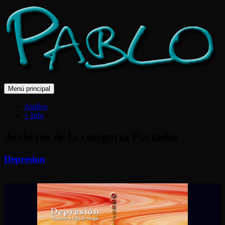
Ir
Menú principal
al
contenido
Audios
+ Info
Archivos de la categoría Portadas
Depresion