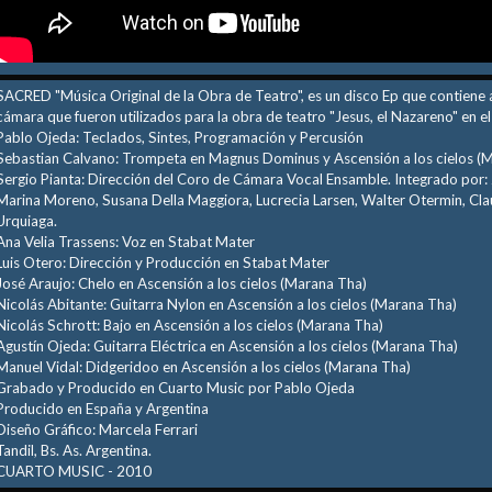
SACRED "Música Original de la Obra de Teatro", es un disco Ep que contiene 
cámara que fueron utilizados para la obra de teatro "Jesus, el Nazareno" en e
Pablo Ojeda: Teclados, Sintes, Programación y Percusión
Sebastian Calvano: Trompeta en Magnus Dominus y Ascensión a los cielos (
Sergio Pianta: Dirección del Coro de Cámara Vocal Ensamble. Integrado por: 
Marina Moreno, Susana Della Maggiora, Lucrecia Larsen, Walter Otermin, Clau
Urquiaga.
Ana Velia Trassens: Voz en Stabat Mater
Luis Otero: Dirección y Producción en Stabat Mater
José Araujo: Chelo en Ascensión a los cielos (Marana Tha)
Nicolás Abitante: Guitarra Nylon en Ascensión a los cielos (Marana Tha)
Nicolás Schrott: Bajo en Ascensión a los cielos (Marana Tha)
Agustín Ojeda: Guitarra Eléctrica en Ascensión a los cielos (Marana Tha)
Manuel Vidal: Didgeridoo en Ascensión a los cielos (Marana Tha)
Grabado y Producido en Cuarto Music por Pablo Ojeda
Producido en España y Argentina
Diseño Gráfico: Marcela Ferrari
Tandil, Bs. As. Argentina.
CUARTO MUSIC - 2010