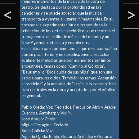
mejores momentos de la música de la obra de
<
>
teatro. Se destaca por la profundidad en las
canciones y se puede apreciar que la música
transporta a oyentes a lugares inimaginables. En el,
notamos la experimentación de los sonidos y la
refinación de los detalles melódicos que recorren el
trabajo entre un estilo de música del mundo y un
New Age más detallista y envolvente.
Es un álbum que contiene temas que nos acompañan
con su paz interior y nos predisponen a escuchar
sutilmente melodías que por momentos sentimos
ancestrales, temas como "Camino al Gólgota",
"Bautismo" o "Dios cuida de sus hijos" que son una
caricia para los oídos. También los temas "Ascensión
a los cielos" y la melodía de "Jesús, el Nazareno" han
sido centrales en la obra y aceptados por el público
en general.
Pablo Ojeda: Voz, Teclados, Percusión Afro y Arabe,
Cuencos, Autoharp y Violín.
José Araujo: Chelo
Miguel Ferragine: Teclado
Sofía Galicia: Voz
Agustín Ojeda: Banjo, Guitarra Acústica y Guitarra