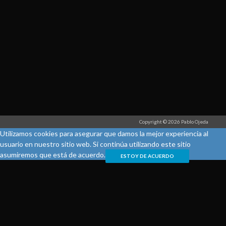
Copyright © 2026 Pablo Ojeda
Utilizamos cookies para asegurar que damos la mejor experiencia al
usuario en nuestro sitio web. Si continúa utilizando este sitio
asumiremos que está de acuerdo.
ESTOY DE ACUERDO