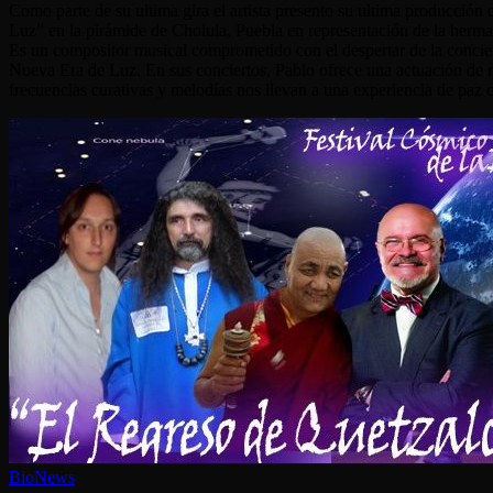
Como parte de su ultima gira el artista presento su ultima producción 
Luz” en la pirámide de Cholula, Puebla en representación de la herma
Es un compositor musical comprometido con el despertar de la concienc
Nueva Era de Luz. En sus conciertos, Pablo ofrece una actuación de r
frecuencias curativas y melodías nos llevan a una experiencia de paz c
BioNews