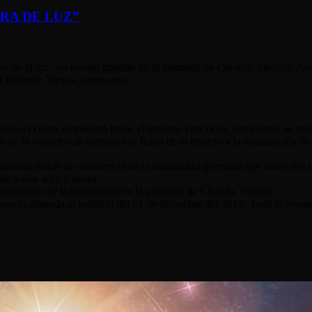
 ERA DE LUZ”
era de la luz” un evento gratuito en la piramide de Cholula, Mexico. P
 Rolando Vargas, entre otros.
jesús el cristo, el maestro buda, el maestro viracocha, entre otros; se ma
 de la consciencia maestra nos habla de el regreso y la instauración de 
anetaria donde la consciencia de la humanidad permitirá que todos no
e actuar aqui y ahora.
 ascención de la humanidad en la pirámide de Cholula, Puebla.
ndo alineada al solsticio del 21 de diciembre del 2012. Todo el evento