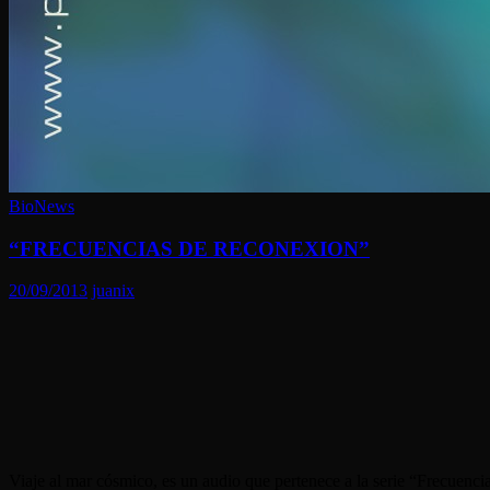
BioNews
“FRECUENCIAS DE RECONEXION”
20/09/2013
juanix
Viaje al mar cósmico, es un audio que pertenece a la serie “Frecuenc