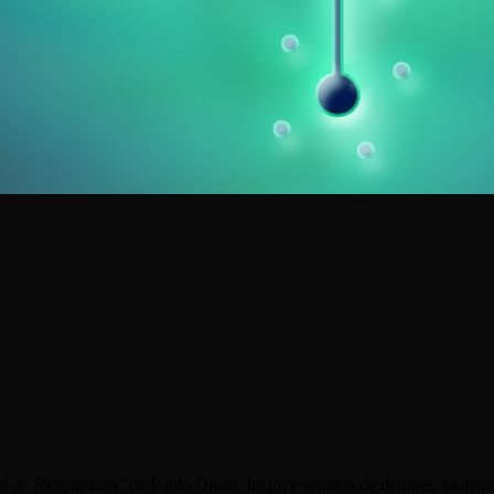
ias de Reconexión” de Pablo Ojeda. Incluye sonidos de delfines, ballen