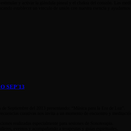
a estimular y activar la glándula pineal y el chakra del corazón. Las m
scando establecer un vinculo de unión con nuestra esencia y ayudarnos 
O SEP´13
es de Septiembre del 2013 presentando: “Música para la Era de Luz”.
frecuencias curativas nos invita a un momento de encuentro y meditació
aciones realizadas especialmente para sesiones de Sonoterapia.
lleres, eventos y acompañando a terapeutas y guías espirituales.