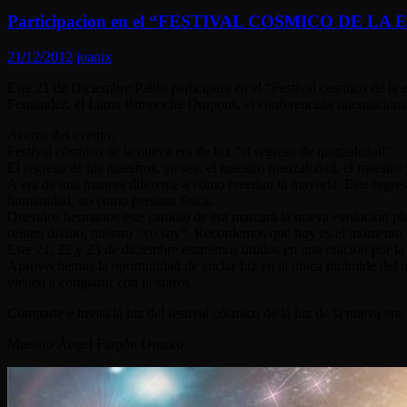
Participacion en el “FESTIVAL COSMICO DE LA
21/12/2012
juanix
Este 21 de Diciembre Pablo participara en el “Festival cosmico de la 
Fernandez, el Lama Rimpoche Drupons, el conferencista internacional
Acerca del evento:
Festival cósmico de la nueva era de luz “el regreso de quetzalcóatl”
El regreso de los maestros, ya sea, el maestro quetzalcóatl, el maestro 
A era de una manera diferente a cómo creerían la mayoría. Este regreso
humanidad, no como persona física.
Queridos hermanos este cambio de era marcará la nueva evolución pl
origen divino, nuestro “yo soy”. Recordemos que hoy es el momento d
Este 21, 22 y 23 de diciembre estaremos unidos en una oración por la
Aprovechemos la oportunidad de anclar luz en la única pirámide del mu
vienen a compartir con nosotros.
Comparte e invita la luz del festival cósmico de la luz de la nueva era.
Maestro Ángel Farpón Orozco