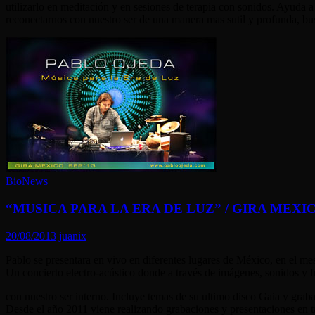
utilizarlo en meditación y en sesiones de terapia con sonidos. Ayuda 
reconectarnos con nuestro ser de una manera mas sutil y profunda, bu
BioNews
“MUSICA PARA LA ERA DE LUZ” / GIRA MEXIC
20/08/2013
juanix
Pablo se presentara en vivo en diferentes lugares de México, en el m
Un concierto electro-acústico donde a través de imágenes, sonidos y 
con nuestro ser interno. Incluye temas de su ultimo disco Gaia y grab
Desde el año 2011 viene realizando grabaciones y presentaciones en ta