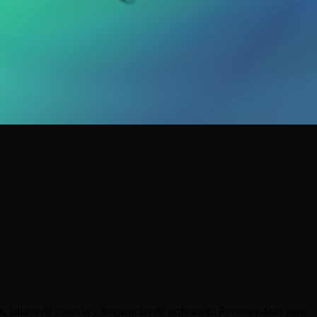
as, latidos de corazón y frecuencias de activación. Recomendado para