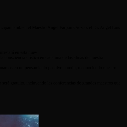
articipan tambien el Maestro Angel Farpon Orozco, el Dr. Angel Luis
nifestará en esta nuev
la consciencia crística en cada una de las almas de nuestra
s unamos en un pensamiento positivo común, reconociendo nuestro
 será gratuito, incluyendo las conferencias de grandes maestros que