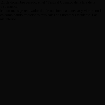
l 21 de diciembre pasado, en el “Festival Cósmico de la Era de la
de su música.
sica, un mensaje renovador donde nos invita a conectar y vibrar con la
idos combinando tradiciones musicales de Oriente y Occidente. Las
ía interior.