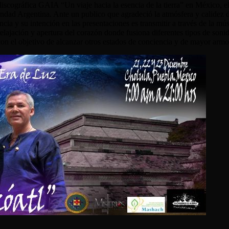
discográfica GAIA “Un viaje hacia la esencia de la tierra” en México, e
ndad Argentina. Ante un publico que agradeció la atmósfera y calidez 
ia y su intención en las presentaciones es transmitir a través de la mú
elajación y apertura del corazón donde fusiona diferentes tipos de son
on el objetivo de alcanzar otros estados de conciencia y de mayor armon