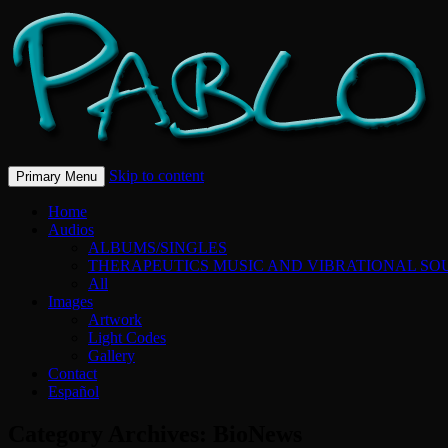
Skip to content
Primary Menu
Home
Audios
ALBUMS/SINGLES
THERAPEUTICS MUSIC AND VIBRATIONAL SO
All
Images
Artwork
Light Codes
Gallery
Contact
Español
Category Archives: BioNews